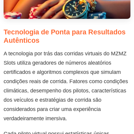
Tecnologia de Ponta para Resultados
Autênticos
A tecnologia por trás das corridas virtuais do MZMZ
Slots utiliza geradores de números aleatórios
certificados e algoritmos complexos que simulam
condições reais de corrida. Fatores como condições
climáticas, desempenho dos pilotos, características
dos veículos e estratégias de corrida são
considerados para criar uma experiência
verdadeiramente imersiva.
Cada piloto virtual possui estatísticas únicas,