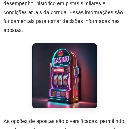
desempenho, histórico em pistas similares e
condições atuais da corrida. Essas informações são
fundamentais para tomar decisões informadas nas
apostas.
As opções de apostas são diversificadas, permitindo