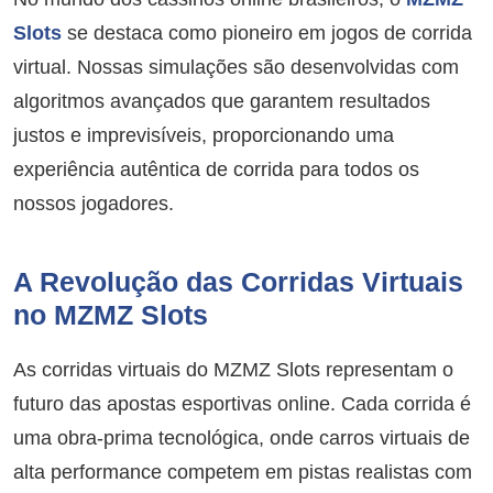
Slots
se destaca como pioneiro em jogos de corrida
virtual. Nossas simulações são desenvolvidas com
algoritmos avançados que garantem resultados
justos e imprevisíveis, proporcionando uma
experiência autêntica de corrida para todos os
nossos jogadores.
A Revolução das Corridas Virtuais
no MZMZ Slots
As corridas virtuais do MZMZ Slots representam o
futuro das apostas esportivas online. Cada corrida é
uma obra-prima tecnológica, onde carros virtuais de
alta performance competem em pistas realistas com