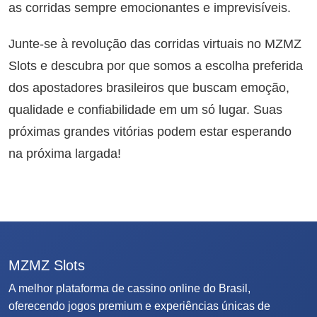
as corridas sempre emocionantes e imprevisíveis.
Junte-se à revolução das corridas virtuais no MZMZ
Slots e descubra por que somos a escolha preferida
dos apostadores brasileiros que buscam emoção,
qualidade e confiabilidade em um só lugar. Suas
próximas grandes vitórias podem estar esperando
na próxima largada!
MZMZ Slots
A melhor plataforma de cassino online do Brasil,
oferecendo jogos premium e experiências únicas de