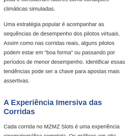
climáticas simuladas.
Uma estratégia popular é acompanhar as
sequências de desempenho dos pilotos virtuais.
Assim como nas corridas reais, alguns pilotos
podem estar em "boa forma" ou passando por
períodos de menor desempenho. Identificar essas
tendências pode ser a chave para apostas mais
assertivas.
A Experiência Imersiva das
Corridas
Cada corrida no MZMZ Slots é uma experiência
cinematográfica completa. Os gráficos em alta