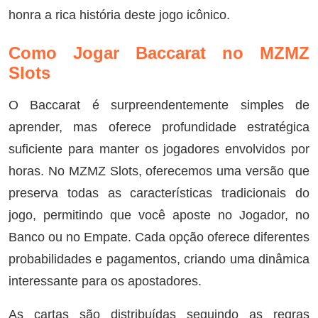
honra a rica história deste jogo icônico.
Como Jogar Baccarat no MZMZ
Slots
O Baccarat é surpreendentemente simples de
aprender, mas oferece profundidade estratégica
suficiente para manter os jogadores envolvidos por
horas. No MZMZ Slots, oferecemos uma versão que
preserva todas as características tradicionais do
jogo, permitindo que você aposte no Jogador, no
Banco ou no Empate. Cada opção oferece diferentes
probabilidades e pagamentos, criando uma dinâmica
interessante para os apostadores.
As cartas são distribuídas seguindo as regras