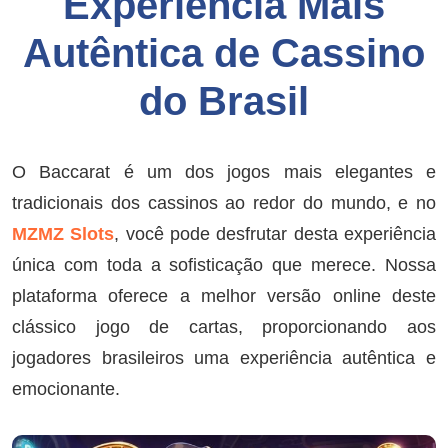
Experiência Mais
Autêntica de Cassino
do Brasil
O Baccarat é um dos jogos mais elegantes e
tradicionais dos cassinos ao redor do mundo, e no
MZMZ Slots
, você pode desfrutar desta experiência
única com toda a sofisticação que merece. Nossa
plataforma oferece a melhor versão online deste
clássico jogo de cartas, proporcionando aos
jogadores brasileiros uma experiência autêntica e
emocionante.