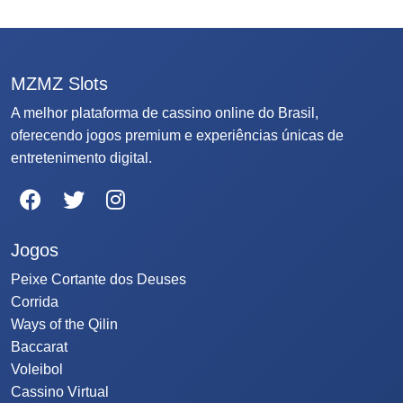
MZMZ Slots
A melhor plataforma de cassino online do Brasil,
oferecendo jogos premium e experiências únicas de
entretenimento digital.
Jogos
Peixe Cortante dos Deuses
Corrida
Ways of the Qilin
Baccarat
Voleibol
Cassino Virtual