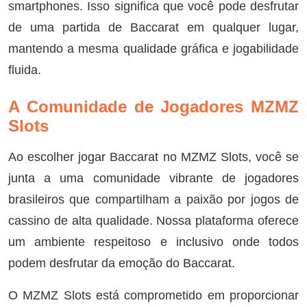
smartphones. Isso significa que você pode desfrutar
de uma partida de Baccarat em qualquer lugar,
mantendo a mesma qualidade gráfica e jogabilidade
fluida.
A Comunidade de Jogadores MZMZ
Slots
Ao escolher jogar Baccarat no MZMZ Slots, você se
junta a uma comunidade vibrante de jogadores
brasileiros que compartilham a paixão por jogos de
cassino de alta qualidade. Nossa plataforma oferece
um ambiente respeitoso e inclusivo onde todos
podem desfrutar da emoção do Baccarat.
O MZMZ Slots está comprometido em proporcionar