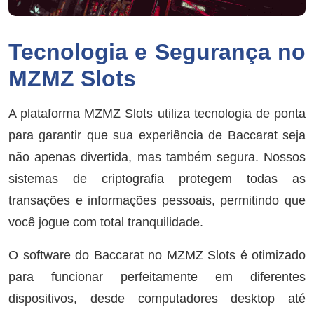
Tecnologia e Segurança no
MZMZ Slots
A plataforma MZMZ Slots utiliza tecnologia de ponta
para garantir que sua experiência de Baccarat seja
não apenas divertida, mas também segura. Nossos
sistemas de criptografia protegem todas as
transações e informações pessoais, permitindo que
você jogue com total tranquilidade.
O software do Baccarat no MZMZ Slots é otimizado
para funcionar perfeitamente em diferentes
dispositivos, desde computadores desktop até