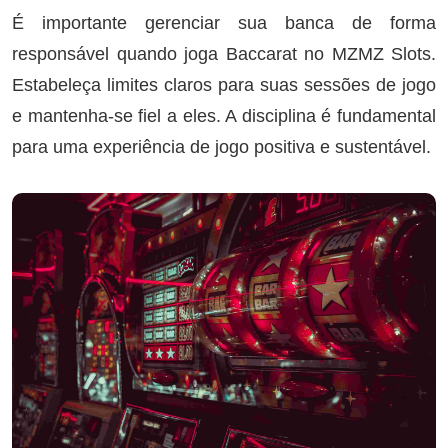
É importante gerenciar sua banca de forma
responsável quando joga Baccarat no MZMZ Slots.
Estabeleça limites claros para suas sessões de jogo
e mantenha-se fiel a eles. A disciplina é fundamental
para uma experiência de jogo positiva e sustentável.